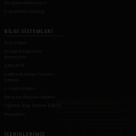
stm@karatekin.edu.tr
Erişilebilirlik Desteği
BILGI SISTEMLERI
Bize Ulaşın
Bologna Eşgüdüm
Komisyonu
ÇAKÜAVİS
Elektronik Belge Yönetim
Sistemi
E-Posta Sistemi
Etik Kurul Başvuru Sistemi
Öğrenci Bilgi Sistemi (UBYS)
Websitem
İÇERIKLERIMIZ