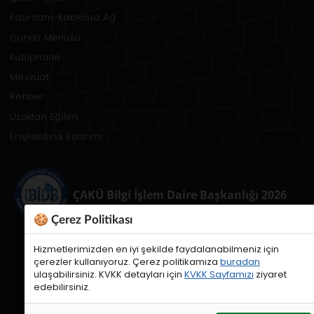
Eduroam-Kablosuz Ağ
Günün Menüsü
Kütüphane
Mevzuat
Rehber
Uzaktan Eğitim
Erişilebilirlik Bildirimi
ÇAKÜ Bilgi İşlem Daire Başkanlığı 2026
🍪 Çerez Politikası
Hizmetlerimizden en iyi şekilde faydalanabilmeniz için
çerezler kullanıyoruz. Çerez politikamıza
buradan
ulaşabilirsiniz. KVKK detayları için
KVKK Sayfamızı
ziyaret
edebilirsiniz.